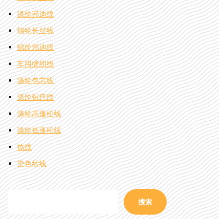
涤纶邦迪线
锦纶长丝线
锦纶邦迪线
车用缝纫线
涤纶包芯线
涤纶短纤线
涤纶高蓬松线
涤纶低蓬松线
捻线
染色纱线
搜索