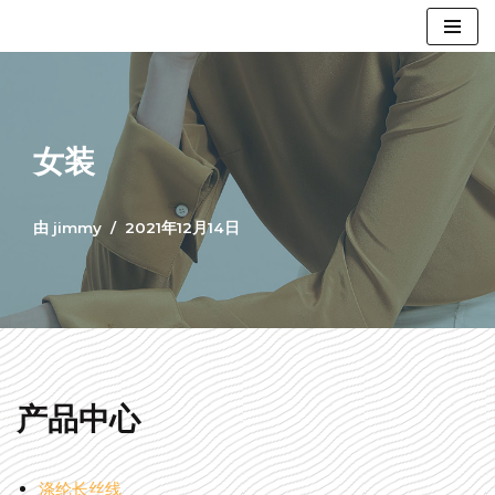
跳
至
正
文
女装
由
jimmy
2021年12月14日
产品中心
涤纶长丝线