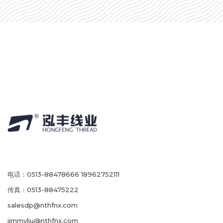
电话：0513-88478666 18962752111
传真：0513-88475222
salesdp@nthfnx.com
jimmyliu@nthfnx.com