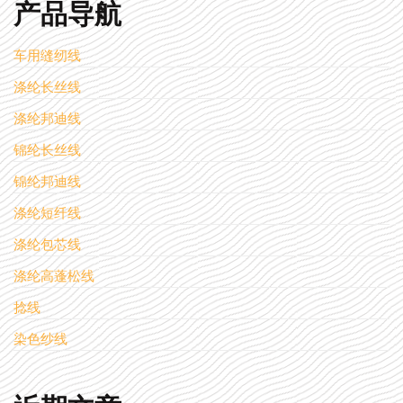
产品导航
车用缝纫线
涤纶长丝线
涤纶邦迪线
锦纶长丝线
锦纶邦迪线
涤纶短纤线
涤纶包芯线
涤纶高蓬松线
捻线
染色纱线