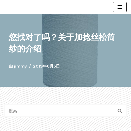
跳
至
正
您找对了吗？关于加捻丝松筒
文
纱的介绍
由
jimmy
2019年6月5日