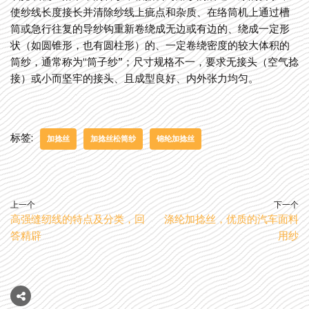
使纱线长度接长并清除纱线上疵点和杂质、在络筒机上通过槽
筒或急行往复的导纱钩重新卷绕成无边或有边的、绕成一定形
状（如圆锥形，也有圆柱形）的、一定卷绕密度的较大体积的
筒纱，通常称为“筒子纱”；尺寸规格不一，要求无接头（空气捻
接）或小而坚牢的接头、且成型良好、内外张力均匀。
标签:
加捻丝
加捻丝松筒纱
锦纶加捻丝
上一个
下一个
高强缝纫线的特点及分类，回
涤纶加捻丝，优质的汽车面料
答精辟
用纱