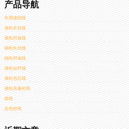
产品导航
车用缝纫线
涤纶长丝线
涤纶邦迪线
锦纶长丝线
锦纶邦迪线
涤纶短纤线
涤纶包芯线
涤纶高蓬松线
捻线
染色纱线