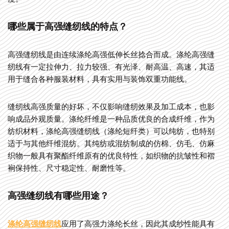
哪些属于高强缝纫线的特点？
高强缝纫线是由连续涤纶高强低伸长丝捻合而成。涤纶高强缝
纫线有一定拉伸力、拉力较强、有光泽、耐高温、高速，其适
用于缝合各种服装材料，具有实用与装饰双重功能线。
缝纫线高强质量的好坏，不仅影响缝纫效果及加工成本，也影
响成品外观质量。涤纶纤维是一种品质优良的合成纤维，作为
纺织材料，涤纶高强缝纫线（涤纶短纤类）可以纯纺，也特别
适于与其他纤维混纺。其纯纺或混纺制成的仿棉、仿毛、仿麻
织物一般具有聚酯纤维原有的优良特性，如织物的抗皱性和褶
裥保持性、尺寸稳定性、耐磨性等。
高强缝纫线有哪些用途？
涤纶高强缝纫线
应用了高强力涤纶长丝，因此其成纱性能具有