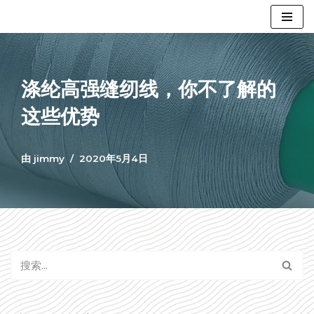
跳
至
正
涤纶高强缝纫线，你不了解的
文
这些优势
由
jimmy
2020年5月4日