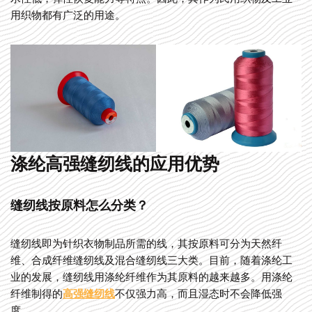
用织物都有广泛的用途。
涤纶高强缝纫线的应用优势
缝纫线按原料怎么分类？
缝纫线即为针织衣物制品所需的线，其按原料可分为天然纤
维、合成纤维缝纫线及混合缝纫线三大类。目前，随着涤纶工
业的发展，缝纫线用涤纶纤维作为其原料的越来越多。用涤纶
纤维制得的
高强缝纫线
不仅强力高，而且湿态时不会降低强
度。