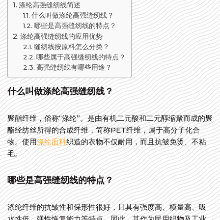
涤纶高强缝纫线简述
什么叫做涤纶高强缝纫线？
哪些是高强缝纫线的特点？
涤纶高强缝纫线的应用优势
缝纫线按原料怎么分类？
哪些属于高强缝纫线的特点？
高强缝纫线有哪些用途？
什么叫做涤纶高强缝纫线？
聚酯纤维，俗称“涤纶”。是由有机二元酸和二元醇缩聚而成的聚
酯经纺丝所得的合成纤维，简称PET纤维，属于高分子化合
物。使用
涤纶面料
织造的衣物不仅耐用，而且抗皱免烫、不粘
毛。
哪些是高强缝纫线的特点？
涤纶纤维的抗皱性和保形性很好，且具有强度高、模量高、吸
水性低，弹性恢复能力等特点。因此，其作为民用织物及工业