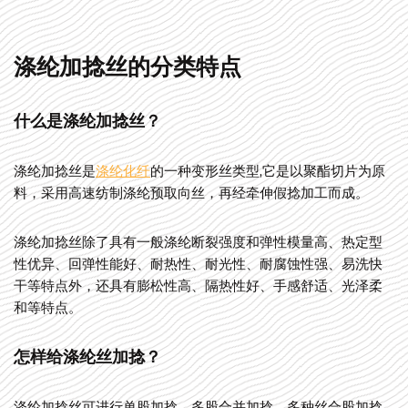
涤纶加捻丝的分类特点
什么是涤纶加捻丝？
涤纶加捻丝是
涤纶化纤
的一种变形丝类型,它是以聚酯切片为原
料，采用高速纺制涤纶预取向丝，再经牵伸假捻加工而成。
涤纶加捻丝除了具有一般涤纶断裂强度和弹性模量高、热定型
性优异、回弹性能好、耐热性、耐光性、耐腐蚀性强、易洗快
干等特点外，还具有膨松性高、隔热性好、手感舒适、光泽柔
和等特点。
怎样给涤纶丝加捻？
涤纶加捻丝可进行单股加捻、多股合并加捻，多种丝合股加捻