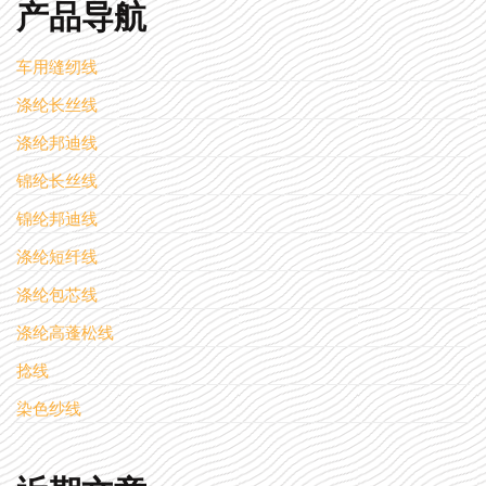
产品导航
车用缝纫线
涤纶长丝线
涤纶邦迪线
锦纶长丝线
锦纶邦迪线
涤纶短纤线
涤纶包芯线
涤纶高蓬松线
捻线
染色纱线