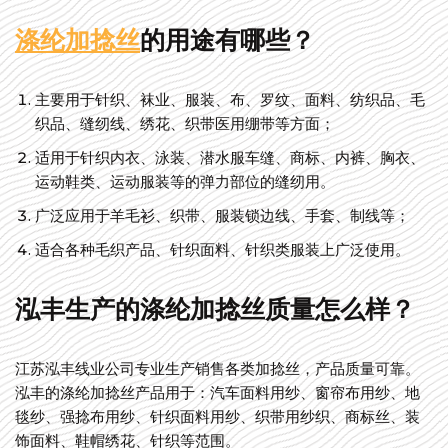
涤纶加捻丝
的用途有哪些？
主要用于针织、袜业、服装、布、罗纹、面料、纺织品、毛
织品、缝纫线、绣花、织带医用绷带等方面；
适用于针织内衣、泳装、潜水服车缝、商标、内裤、胸衣、
运动鞋类、运动服装等的弹力部位的缝纫用。
广泛应用于羊毛衫、织带、服装锁边线、手套、制线等；
适合各种毛织产品、针织面料、针织类服装上广泛使用。
泓丰生产的涤纶加捻丝质量怎么样？
江苏泓丰线业公司专业生产销售各类加捻丝，产品质量可靠。
泓丰的涤纶加捻丝产品用于：汽车面料用纱、窗帘布用纱、地
毯纱、强捻布用纱、针织面料用纱、织带用纱织、商标丝、装
饰面料、鞋帽绣花、针织等范围。