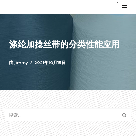
跳
至
正
文
涤纶加捻丝带的分类性能应用
由
jimmy
2021年10月15日