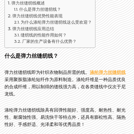
弹力丝缝纫线概述
什么是弹力丝缝纫线？
弹力丝缝纫线优势性能表现
为什么涤纶弹力丝缝纫线这么受欢迎？
弹力丝缝纫线应用总结
缝纫线的性能作用如何？
厂家的生产设备有什么优势？
什么是弹力丝缝纫线？
弹力丝缝纫线即为针织衣物制品所需的线。
涤纶弹力丝缝纫线
采用聚胺脂涤纶短纤作为原料制造。涤纶纤维是一种品质优良
的合成纤维，用以制得的缝线强力高，在各类缝线中仅次于尼
龙线。
涤纶弹力丝缝纫线除具有回弹性能好、强度高、耐热性、耐光
性、耐腐蚀性强、易洗快干等特点外，还具有膨松性高、隔热
性好、手感舒适、光泽柔和等优秀品质！