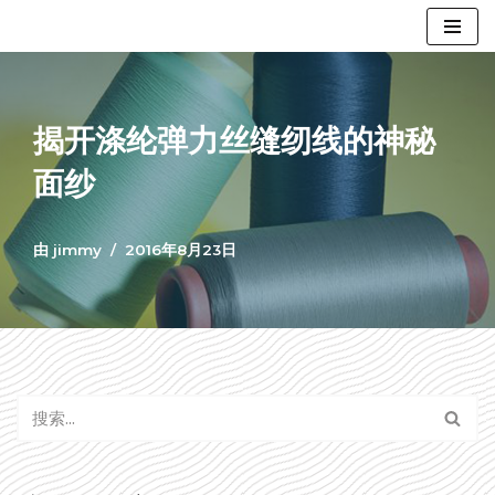
跳
至
正
揭开涤纶弹力丝缝纫线的神秘
文
面纱
由
jimmy
2016年8月23日