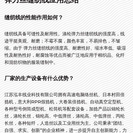
缝纫线的性能作用如何？
缝纫线具备可缝性及耐用性。涤纶弹力丝缝纫线的强度高，线
迹平挺美观、耐磨；不霉不腐，颜色丰富，不易掉色，不皱
缩。由于 弹力丝缝纫线的强度高、耐磨性好、缩水率低、吸湿
性及耐热性好，耐腐蚀等优点而被广泛地应用于棉织品、化纤
和混纺织物的服装缝制中。
厂家的生产设备有什么优势？
江苏泓丰线业科技有限公司拥有高速电脑络丝机、日本村田倍
捻机，意大利RPR假捻机，大卷装倍捻机、自动真空定型机、
各种型号倒筒成型机、松筒机等配套设备，加捻产品以锦纶长
丝，涤纶长丝，锦纶高、中低弹丝，涤纶高、中低弹丝，丙纶
长丝，各种短纤，人造丝以及工业用丝为主。公司秉承“团结、
自强、求实、创新”的企业精神，进一步提升自主创新能力，力