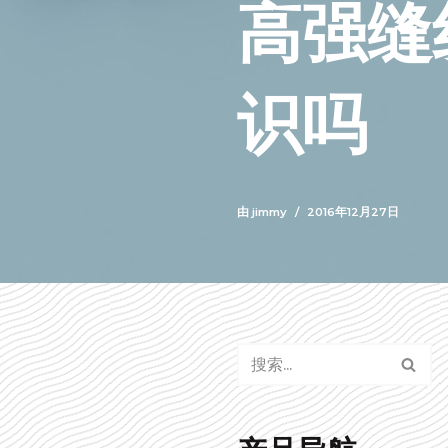
高强缝
识吗
由
jimmy
2016年12月27日