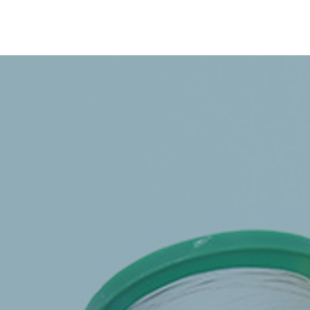
跳
至
正
文