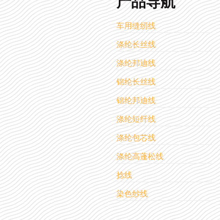
产品导航
车用缝纫线
涤纶长丝线
涤纶邦迪线
锦纶长丝线
锦纶邦迪线
涤纶短纤线
涤纶包芯线
涤纶高蓬松线
捻线
染色纱线