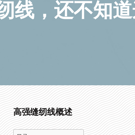
纫线，还不知道
高强缝纫线概述