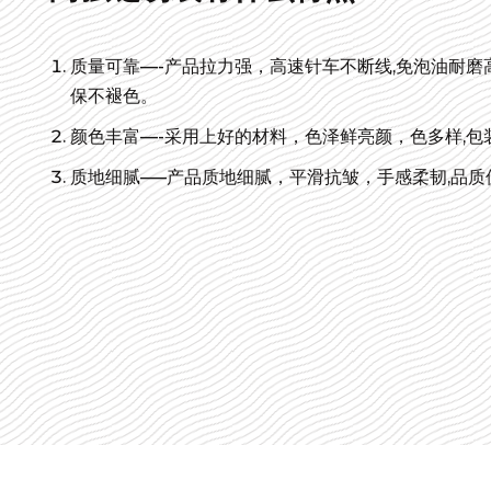
质量可靠—-产品拉力强，高速针车不断线,免泡油耐
保不褪色。
颜色丰富—-采用上好的材料，色泽鲜亮颜，色多样,包
质地细腻—–产品质地细腻，平滑抗皱，手感柔韧,品质
高强缝纫线有什么用途?