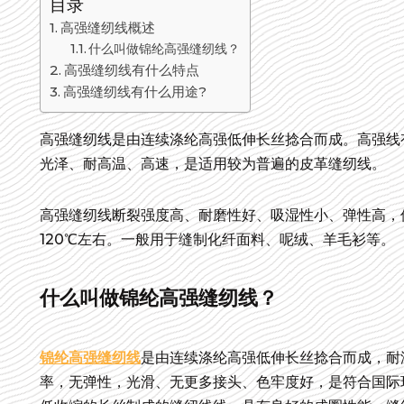
目录
高强缝纫线概述
什么叫做锦纶高强缝纫线？
高强缝纫线有什么特点
高强缝纫线有什么用途?
高强缝纫线是由连续涤纶高强低伸长丝捻合而成。高强线
光泽、耐高温、高速，是适用较为普遍的皮革缝纫线。
高强缝纫线断裂强度高、耐磨性好、吸湿性小、弹性高，
120℃左右。一般用于缝制化纤面料、呢绒、羊毛衫等。
什么叫做锦纶高强缝纫线？
锦纶高强缝纫线
是由连续涤纶高强低伸长丝捻合而成，耐温
率，无弹性，光滑、无更多接头、色牢度好，是符合国际