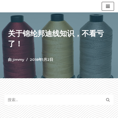
跳
至
正
关于锦纶邦迪线知识，不看亏
文
了！
由
jimmy
2018年1月2日