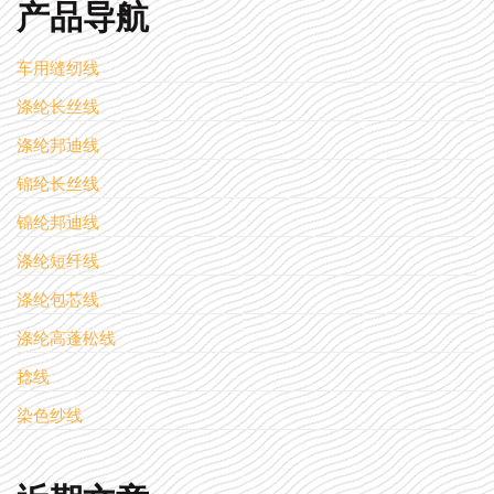
产品导航
车用缝纫线
涤纶长丝线
涤纶邦迪线
锦纶长丝线
锦纶邦迪线
涤纶短纤线
涤纶包芯线
涤纶高蓬松线
捻线
染色纱线