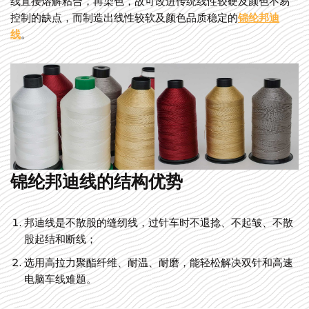
线直接熔解粘合，再染色，故可改进传统线性较硬及颜色不易
控制的缺点，而制造出线性较软及颜色品质稳定的
锦纶邦迪
线
。
锦纶邦迪线的结构优势
邦迪线是不散股的缝纫线，过针车时不退捻、不起皱、不散
股起结和断线；
选用高拉力聚酯纤维、耐温、耐磨，能轻松解决双针和高速
电脑车线难题。