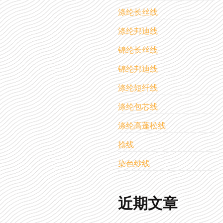
涤纶长丝线
涤纶邦迪线
锦纶长丝线
锦纶邦迪线
涤纶短纤线
涤纶包芯线
涤纶高蓬松线
捻线
染色纱线
近期文章